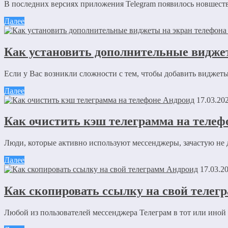
В последних версиях приложения Telegram появилось новшество
Далее
Как установить дополнительные видже
Комментарий
*
Имя
*
Если у Вас возникли сложности с тем, чтобы добавить виджеты
Email
*
Далее
17.03.20
Сайт
Как очистить кэш телеграмма на телеф
Сохранить моё имя, email и адрес сайта в этом браузере д
Люди, которые активно используют мессенджеры, зачастую не д
Далее
Отправляя сообщение, Вы разрешаете сбор и обработку пе
17.03.2
Как скопировать ссылку на свой телег
Любой из пользователей мессенджера Телеграм в тот или иной м