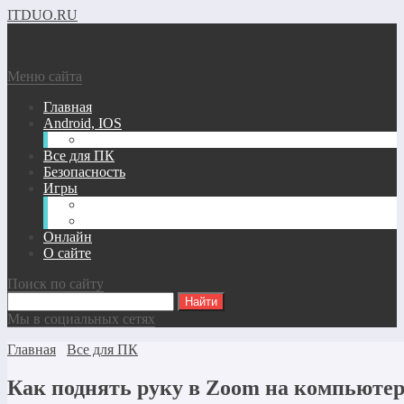
ITDUO.RU
Меню сайта
Главная
Android, IOS
Windows phone
Все для ПК
Безопасность
Игры
Андроид/IOS Игры
Игры для ПК
Онлайн
О сайте
Поиск по сайту
Мы в социальных сетях
Главная
Все для ПК
Как поднять руку в Zoom на компьютер