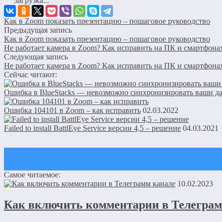
Загрузка...
Как в Zoom показать презентацию – пошаговое руководство
Предыдущая запись
Как в Zoom показать презентацию – пошаговое руководство
Не работает камера в Zoom? Как исправить на ПК и смартфона
Следующая запись
Не работает камера в Zoom? Как исправить на ПК и смартфона
Сейчас читают:
Ошибка в BlueStacks — невозможно синхронизировать ваши д
Ошибка 104101 в Zoom – как исправить
02.03.2022
Failed to install BattlEye Service версии 4,5 – решение
04.03.2021
Самое читаемое:
Оставить комментарий
10.02.2023
Ваш адрес email не будет опубликован.
Обязательные поля пом
Как включить комментарии в Телеграм