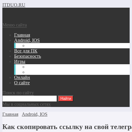
ITDUO.RU
Меню сайта
Главная
Android, IOS
Windows phone
Все для ПК
Безопасность
Игры
Андроид/IOS Игры
Игры для ПК
Онлайн
О сайте
Поиск по сайту
Мы в социальных сетях
Главная
Android, IOS
Как скопировать ссылку на свой телег