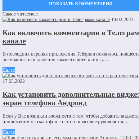
Самое читаемое:
Оставить комментарий
10.02.2023
Ваш адрес email не будет опубликован.
Обязательные поля пом
Как включить комментарии в Телегра
канале
В последних версиях приложения Telegram появилось новшест
возможность оставления комментариев к посту....
Далее
Комментарий
*
17.03.2022
Имя
*
Как установить дополнительные видже
Email
*
экран телефона Андроид
Сайт
Если у Вас возникли сложности с тем, чтобы добавить виджет
Сохранить моё имя, email и адрес сайта в этом браузере для
приложений на смартфон, то это пошаговое руководство...
последующих моих комментариев.
Далее
17.03.20