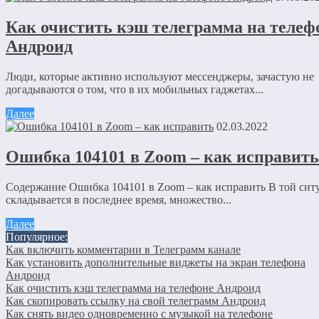
Отправляя сообщение, Вы разрешаете сбор и обработку пер
Как очистить кэш телеграмма на телеф
данных.
Политика конфиденциальности
.
Андроид
Люди, которые активно используют мессенджеры, зачастую не
догадываются о том, что в их мобильных гаджетах...
Далее
02.03.2022
Ошибка 104101 в Zoom – как исправить
Содержание Ошибка 104101 в Zoom – как исправить В той ситу
складывается в последнее время, множество...
Далее
Популярное:
Как включить комментарии в Телеграмм канале
Как установить дополнительные виджеты на экран телефона
Андроид
Как очистить кэш телеграмма на телефоне Андроид
Как скопировать ссылку на свой телеграмм Андроид
Как снять видео одновременно с музыкой на телефоне