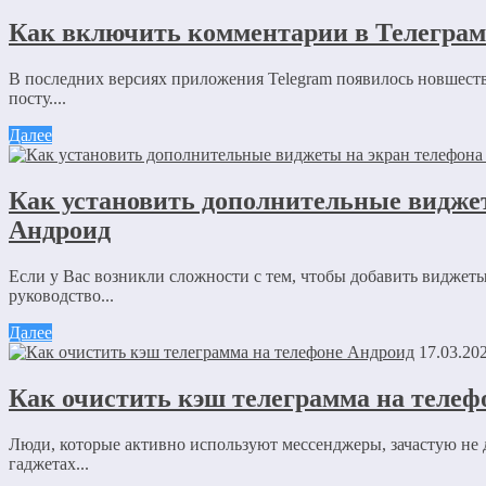
Ваш адрес email не будет опубликован.
Обязательные поля пом
Как включить комментарии в Телеграм
В последних версиях приложения Telegram появилось новшеств
посту....
Далее
Комментарий
*
Как установить дополнительные видже
Имя
*
Андроид
Email
*
Если у Вас возникли сложности с тем, чтобы добавить виджет
руководство...
Сайт
Далее
Сохранить моё имя, email и адрес сайта в этом браузере д
17.03.20
Как очистить кэш телеграмма на телеф
Отправляя сообщение, Вы разрешаете сбор и обработку пе
конфиденциальности
.
Люди, которые активно используют мессенджеры, зачастую не 
гаджетах...