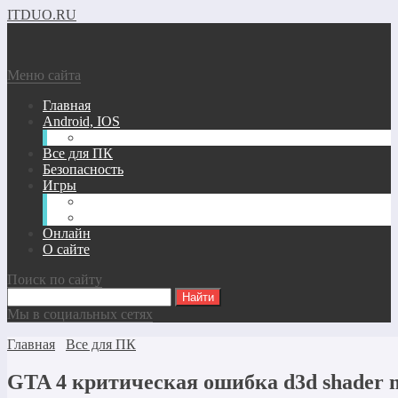
ITDUO.RU
Меню сайта
Главная
Android, IOS
Windows phone
Все для ПК
Безопасность
Игры
Андроид/IOS Игры
Игры для ПК
Онлайн
О сайте
Поиск по сайту
Мы в социальных сетях
Главная
Все для ПК
GTA 4 критическая ошибка d3d shader m