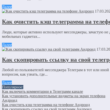
Далее
Сохранить моё имя, email и адрес сайта в этом браузере дл
17.03.20
комментариев.
Как очистить кэш телеграмма на телеф
Отправляя сообщение, Вы разрешаете сбор и обработку пе
Люди, которые активно используют мессенджеры, зачастую не д
конфиденциальности
.
мобильных гаджетах...
Далее
17.03.2
Как скопировать ссылку на свой телег
Любой из пользователей мессенджера Телеграм в тот или иной
вопросом, как узнать, где...
Далее
Популярное:
Как включить комментарии в Телеграмм канале
Как установить дополнительные виджеты на экран телефона
Андроид
Как очистить кэш телеграмма на телефоне Андроид
Как скопировать ссылку на свой телеграмм Андроид