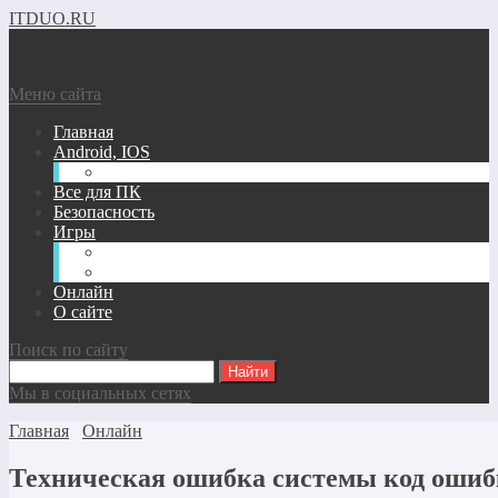
ITDUO.RU
Меню сайта
Главная
Android, IOS
Windows phone
Все для ПК
Безопасность
Игры
Андроид/IOS Игры
Игры для ПК
Онлайн
О сайте
Поиск по сайту
Мы в социальных сетях
Главная
Онлайн
Техническая ошибка системы код ошиб