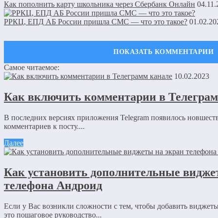
Как пополнить карту школьника через Сбербанк Онлайн
04.11.
РРКЦ, ЕПД АБ России пришла СМС — что это такое?
01.02.20
Самое читаемое:
Оставить комментарий
10.02.2023
Ваш адрес email не будет опубликован.
Обязательные поля пом
Как включить комментарии в Телеграм
В последних версиях приложения Telegram появилось новшеств
комментариев к посту....
Далее
Комментарий
*
Как установить дополнительные видже
Имя
*
телефона Андроид
Email
*
Если у Вас возникли сложности с тем, чтобы добавить виджет
это пошаговое руководство...
Сайт