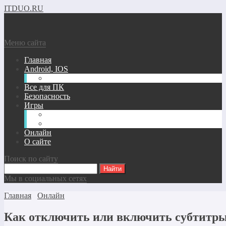
ITDUO.RU
Меню сайта
Главная
Android, IOS
Windows phone
Все для ПК
Безопасность
Игры
Андроид/IOS Игры
Игры для ПК
Онлайн
О сайте
Поиск по сайту
Мы в социальных сетях
Главная
Онлайн
Как отключить или включить субтитры