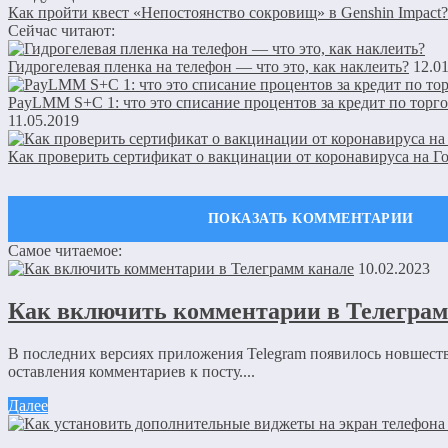
Как пройти квест «Непостоянство сокровищ» в Genshin Impact?
Сейчас читают:
Гидрогелевая пленка на телефон — что это, как наклеить?
12.0
PayLMM S+C 1: что это списание процентов за кредит по тор
11.05.2019
Как проверить сертификат о вакцинации от коронавируса на Г
Самое читаемое:
Оставить комментарий
10.02.2023
Ваш адрес email не будет опубликован.
Обязательные поля пом
Как включить комментарии в Телеграм
В последних версиях приложения Telegram появилось новшест
оставления комментариев к посту....
Далее
Комментарий
*