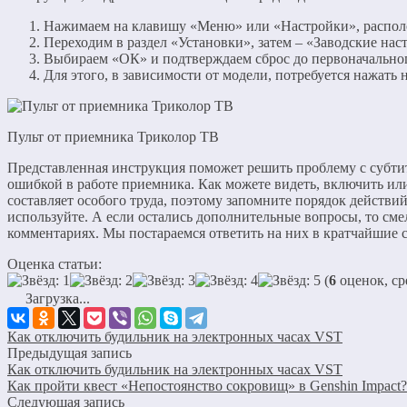
Нажимаем на клавишу «Меню» или «Настройки», распол
Переходим в раздел «Установки», затем – «Заводские нас
Выбираем «ОК» и подтверждаем сброс до первоначальног
Для этого, в зависимости от модели, потребуется нажать 
Пульт от приемника Триколор ТВ
Представленная инструкция поможет решить проблему с субтит
ошибкой в работе приемника. Как можете видеть, включить ил
составляет особого труда, поэтому запомните порядок действий
используйте. А если остались дополнительные вопросы, то смел
комментариях. Мы постараемся ответить на них в кратчайшие 
Оценка статьи:
(
6
оценок, ср
Загрузка...
Как отключить будильник на электронных часах VST
Предыдущая запись
Как отключить будильник на электронных часах VST
Как пройти квест «Непостоянство сокровищ» в Genshin Impact?
Следующая запись