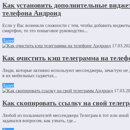
Как установить дополнительные видже
Имя
*
телефона Андроид
Email
*
Если у Вас возникли сложности с тем, чтобы добавить виджет
смартфон, то это пошаговое руководство...
Сайт
Далее
Сохранить моё имя, email и адрес сайта в этом браузере дл
17.03.20
комментариев.
Как очистить кэш телеграмма на телеф
Отправляя сообщение, Вы разрешаете сбор и обработку пер
Люди, которые активно используют мессенджеры, зачастую не 
Политика конфиденциальности
.
в их мобильных гаджетах...
Далее
17.03.2
Как скопировать ссылку на свой телег
Любой из пользователей мессенджера Телеграм в тот или иной
задавался вопросом, как узнать, где...