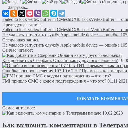
(
5
оценок, ср
Загрузка...
Failed to lock vertex buffer in CMeshDX8::LockVertexBuffer — о
Предыдущая запись
Failed to lock vertex buffer in CMeshDX8::LockVertexBuffer — о
Не удалось запустить службу Apple mobile device — ошибка 105
Следующая запись
Не удалось запустить службу Apple mobile device — ошибка 105
Сейчас читают:
Как добавить в Сбербанк Онлайн карту другого человека?
19.0
Ошибка воспроизведения 107 10 в ТНТ Премьер – как исправи
FMI пришло СМС с кодом подтверждения – что это?
01.11.2021
Самое читаемое:
Оставить комментарий
10.02.2023
Ваш адрес email не будет опубликован.
Обязательные поля пом
Как включить комментарии в Телеграм