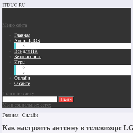
ITDUO.RU
Меню сайта
Главная
Android, IOS
Windows phone
Все для ПК
Безопасность
Игры
Андроид/IOS Игры
Игры для ПК
Онлайн
О сайте
Поиск по сайту
Мы в социальных сетях
Главная
Онлайн
Как настроить антенну в телевизоре L