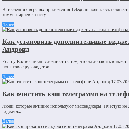
В последних версиях приложения Telegram появилось новшеств
комментариев к посту....
Далее
Комментарий
*
Как установить дополнительные видже
Имя
*
Андроид
Email
*
Если у Вас возникли сложности с тем, чтобы добавить виджет
пошаговое руководство...
Сайт
Далее
Сохранить моё имя, email и адрес сайта в этом браузере д
17.03.20
Как очистить кэш телеграмма на телеф
Отправляя сообщение, Вы разрешаете сбор и обработку пе
конфиденциальности
.
Люди, которые активно используют мессенджеры, зачастую не 
гаджетах...
Далее
17.03.2