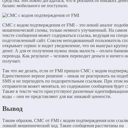
средства. Несложно догадаться, что в реальности никаких дене
баланс мобильного не поступало.
СМС с кодом подтверждения от FMI – это некий аналог подоб
мошеннической схемы, только немного улучшенный. На самом 
тексте сообщения может содержаться ссылка, ведущая на спец
подготовленный сайт. Совсем неподкованный пользователь сп
открывает сервис и видит уведомление, что он выиграл крупн
денег. А для ее получения нужна лишь малость – оплата банков
перевода. Как результат – человек переводит деньги и ничего н
получает.
Так что же делать, если от FMI пришло СМС с кодом подтверж
Единственное верное решение – никак не реагировать на подо
SMS и не переходить по подозрительным ссылкам. При этом и
отправителя может меняться, но содержание сообщения будет 
Также в тексте часто присутствуют различные идентификацио
коды – они не представляют для вас никакой ценности.
Вывод
Таким образом, СМС от FMI с кодом подтверждения или ссылко
ловкий мошеннический ход. Такие сообщения рассчитаны на