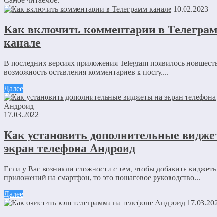
Самое читаемое:
Оставить комментарий
10.02.2023
Ваш адрес email не будет опубликован.
Обязательные поля пом
Как включить комментарии в Телегра
канале
В последних версиях приложения Telegram появилось новшест
возможность оставления комментариев к посту....
Далее
Комментарий
*
Имя
*
17.03.2022
Email
*
Как установить дополнительные видже
экран телефона Андроид
Сайт
Сохранить моё имя, email и адрес сайта в этом браузере для
Если у Вас возникли сложности с тем, чтобы добавить виджет
последующих моих комментариев.
приложений на смартфон, то это пошаговое руководство...
Далее
17.03.20
Отправляя сообщение, Вы разрешаете сбор и обработку