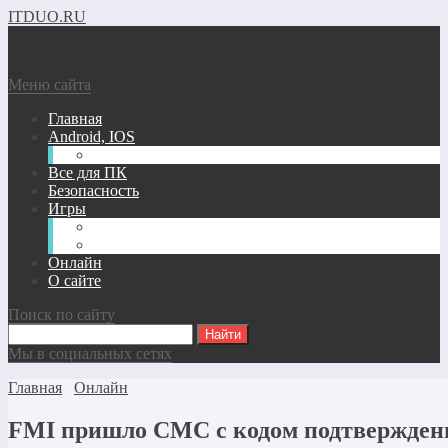
ITDUO.RU
Меню сайта
Главная
Android, IOS
Windows phone
Все для ПК
Безопасность
Игры
Андроид/IOS Игры
Игры для ПК
Онлайн
О сайте
Поиск по сайту
Мы в социальных сетях
Главная
Онлайн
FMI пришло СМС с кодом подтвержден