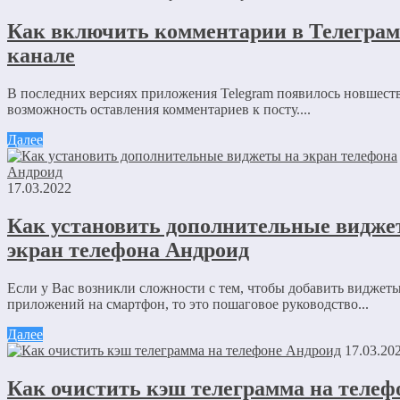
Как включить комментарии в Телегра
Vlad
13.10.2021 в 10:12
канале
Спасибо за полезную инструкцию. Наконец то я нашел то
В последних версиях приложения Telegram появилось новшест
искал.
возможность оставления комментариев к посту....
Ответить
Далее
Оставить комментарий
Ваш адрес email не будет опубликован.
Обязательные поля пом
17.03.2022
Как установить дополнительные видже
экран телефона Андроид
Если у Вас возникли сложности с тем, чтобы добавить виджет
приложений на смартфон, то это пошаговое руководство...
Комментарий
*
Далее
Имя
*
17.03.20
Email
*
Как очистить кэш телеграмма на телеф