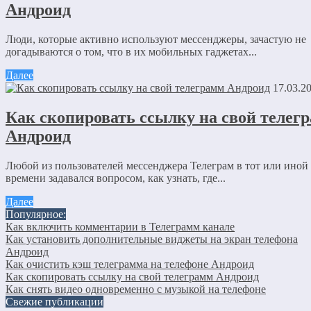
Андроид
Сайт
Сохранить моё имя, email и адрес сайта в этом браузере для
Люди, которые активно используют мессенджеры, зачастую не
последующих моих комментариев.
догадываются о том, что в их мобильных гаджетах...
Далее
17.03.2
Отправляя сообщение, Вы разрешаете сбор и обработку
персональных данных.
Политика конфиденциальности
.
Как скопировать ссылку на свой телег
Андроид
Любой из пользователей мессенджера Телеграм в тот или иной
времени задавался вопросом, как узнать, где...
Далее
Популярное:
Как включить комментарии в Телеграмм канале
Как установить дополнительные виджеты на экран телефона
Андроид
Как очистить кэш телеграмма на телефоне Андроид
Как скопировать ссылку на свой телеграмм Андроид
Как снять видео одновременно с музыкой на телефоне
Свежие публикации