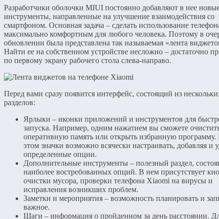
Разработчики оболочки MIUI постоянно добавляют в нее новы
инструменты, направленные на улучшение взаимодействия со
смартфоном. Основная задача – сделать использование телефон
максимально комфортным для любого человека. Поэтому в оче
обновлении была представлена так называемая «лента виджето
Найти ее на собственном устройстве несложно – достаточно п
по первому экрану рабочего стола слева-направо.
Перед вами сразу появится интерфейс, состоящий из нескольки
разделов:
Ярлыки – иконки приложений и инструментов для быстр
запуска. Например, одним нажатием вы сможете очистит
оперативную память или открыть избранную программу.
этом значки возможно всячески настраивать, добавляя и у
определенные опции.
Дополнительные инструменты – полезный раздел, состоя
наиболее востребованных опций. В нем присутствует кн
очистки мусора, проверки телефона Xiaomi на вирусы и
исправления возникших проблем.
Заметки и мероприятия – возможность планировать и за
важное.
Шаги – информация о пройденном за день расстоянии. Д