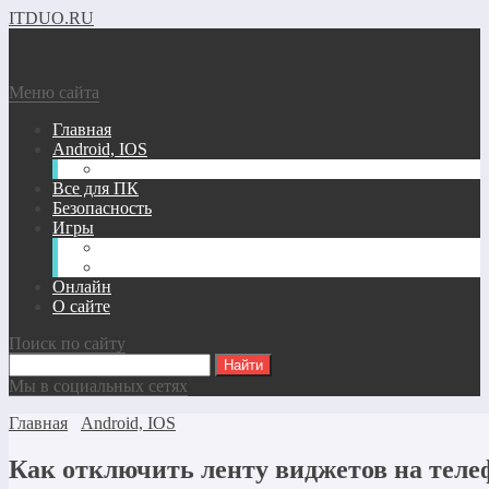
ITDUO.RU
Меню сайта
Главная
Android, IOS
Windows phone
Все для ПК
Безопасность
Игры
Андроид/IOS Игры
Игры для ПК
Онлайн
О сайте
Поиск по сайту
Мы в социальных сетях
Главная
Android, IOS
Как отключить ленту виджетов на теле