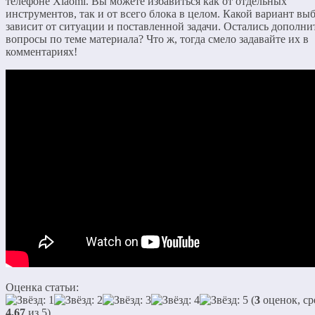
телефоне Xiaomi. Вы можете избавиться как от отдельных
инструментов, так и от всего блока в целом. Какой вариант выб
зависит от ситуации и поставленной задачи. Остались дополн
вопросы по теме материала? Что ж, тогда смело задавайте их в
комментариях!
Оценка статьи:
(
3
оценок, ср
4,67
из 5)