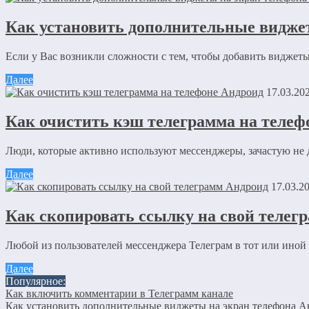
Как установить дополнительные видже
Комментарий
*
Имя
*
Если у Вас возникли сложности с тем, чтобы добавить виджеты
Email
*
Далее
17.03.20
Сайт
Как очистить кэш телеграмма на телеф
Сохранить моё имя, email и адрес сайта в этом браузере д
Люди, которые активно используют мессенджеры, зачастую не д
Далее
Отправляя сообщение, Вы разрешаете сбор и обработку пе
17.03.2
Как скопировать ссылку на свой телег
Любой из пользователей мессенджера Телеграм в тот или иной м
Далее
Популярное:
Как включить комментарии в Телеграмм канале
Как установить дополнительные виджеты на экран телефона 