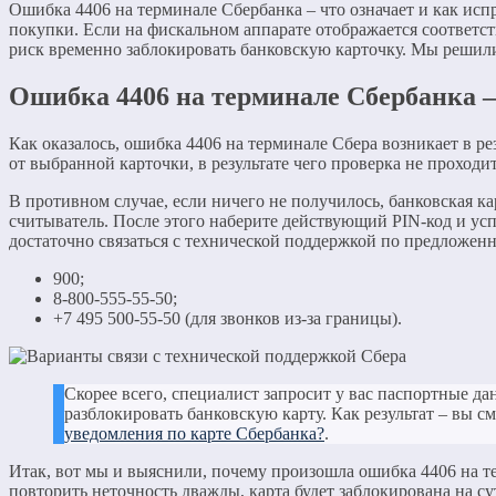
Ошибка 4406 на терминале Сбербанка – что означает и как исп
покупки. Если на фискальном аппарате отображается соответст
риск временно заблокировать банковскую карточку. Мы решили
Ошибка 4406 на терминале Сбербанка – 
Как оказалось, ошибка 4406 на терминале Сбера возникает в 
от выбранной карточки, в результате чего проверка не проходит
В противном случае, если ничего не получилось, банковская к
считыватель. После этого наберите действующий PIN-код и успе
достаточно связаться с технической поддержкой по предложе
900;
8-800-555-55-50;
+7 495 500-55-50 (для звонков из-за границы).
Скорее всего, специалист запросит у вас паспортные д
разблокировать банковскую карту. Как результат – вы с
уведомления по карте Сбербанка?
.
Итак, вот мы и выяснили, почему произошла ошибка 4406 на те
повторить неточность дважды, карта будет заблокирована на с