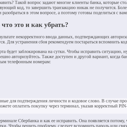
равить? Такой вопрос задают многие клиенты банка, которые ст
вующий код, то завершить транзакцию никак не получится. Боле
 разобраться в этом вопросе, а поэтому готовы поделиться с в
что это и как убрать?
результате некорректного ввода данных, подтверждающих автори
ся. Для устранения сбоя рекомендуем постараться вспомнить код 
арта будет заблокирована на сутки. Чтобы исправить ситуацию, 
шно авторизуйтесь. Также доступен и другой вариант, когда бан
нным телефонным номерам:
анные для подтверждения личности и кодовое слово. В случае п
можете оплатить покупку через терминал, указав корректный PIN
рминале Сбербанка и как ее исправить. Она появляется потому,
утки. Чтобы решить проблему, следует вспомнить пароль или свя