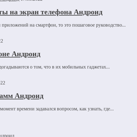
ты на экран телефона Андроид
 приложений на смартфон, то это пошаговое руководство...
22
оне Андроид
ля последующих моих комментариев.
огадываются о том, что в их мобильных гаджетах...
рсональных данных.
Политика конфиденциальности
.
022
рамм Андроид
омент времени задавался вопросом, как узнать, где...
Андроид