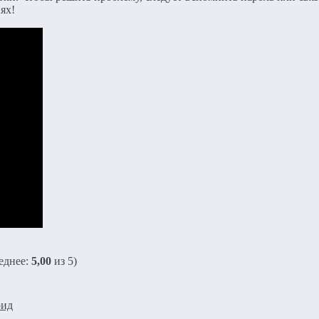
ях!
еднее:
5,00
из 5)
оид