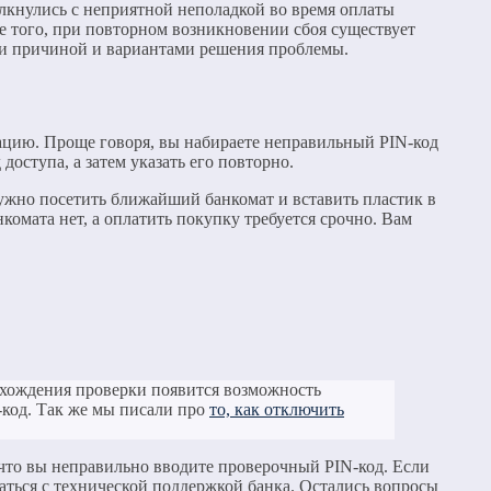
олкнулись с неприятной неполадкой во время оплаты
е того, при повторном возникновении сбоя существует
ами причиной и вариантами решения проблемы.
зацию. Проще говоря, вы набираете неправильный PIN-код
доступа, а затем указать его повторно.
нужно посетить ближайший банкомат и вставить пластик в
комата нет, а оплатить покупку требуется срочно. Вам
рохождения проверки появится возможность
-код. Так же мы писали про
то, как отключить
 что вы неправильно вводите проверочный PIN-код. Если
заться с технической поддержкой банка. Остались вопросы