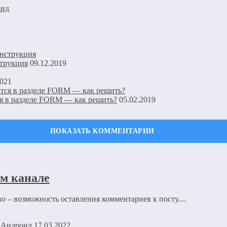
оид
струкция
09.12.2019
2021
ся в разделе FORM — как решить?
05.02.2019
ечены
*
м канале
 – возможность оставления комментариев к посту....
17.03.2022