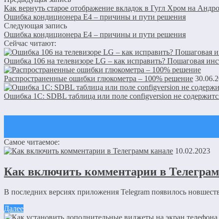
Как вернуть старое отображение вкладок в Гугл Хром на Андр
Ошибка кондиционера E4 – причины и пути решения
Следующая запись
Ошибка кондиционера E4 – причины и пути решения
Сейчас читают:
Ошибка 106 на телевизоре LG – как исправить? Пошаговая ин
Распространенные ошибки глюкометра – 100% решение
30.06.
Ошибка 1C: SDBL таблица или поле configversion не содержит
Самое читаемое:
Оставить комментарий
10.02.2023
Ваш адрес email не будет опубликован.
Обязательные поля пом
Как включить комментарии в Телеграм
В последних версиях приложения Telegram появилось новшество
Далее