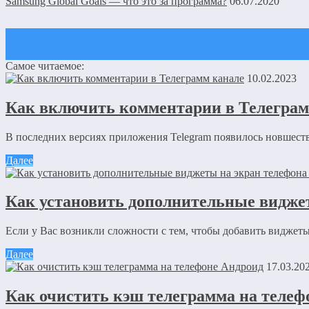
Samsung Global Goals — что это за программа?
06.07.2020
Самое читаемое:
Оставить комментарий
10.02.2023
Ваш адрес email не будет опубликован.
Обязательные поля пом
Как включить комментарии в Телеграм
В последних версиях приложения Telegram появилось новшество
Далее
Как установить дополнительные видже
Комментарий
*
Имя
*
Если у Вас возникли сложности с тем, чтобы добавить виджеты
Email
*
Далее
17.03.20
Сайт
Как очистить кэш телеграмма на телеф
Сохранить моё имя, email и адрес сайта в этом браузере д