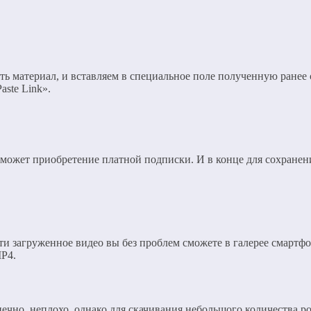
ть материал, и вставляем в специальное поле полученную ранее
ste Link».
может приобретение платной подписки. И в конце для сохранен
ти загруженное видео вы без проблем сможете в галерее смартфон
MP4.
нечно, неплохо, однако для скачивания небольшого количества 