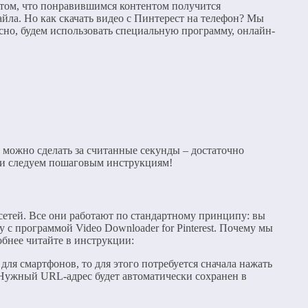
в том, что понравившимся контентом получится
йла. Но как скачать видео с Пинтерест на телефон? Мы
есно, будем использовать специальную программу, онлайн-
то можно сделать за считанные секунды – достаточно
б и следуем пошаговым инструкциям!
сетей. Все они работают по стандартному принципу: вы
 с программой Video Downloader for Pinterest. Почему мы
обнее читайте в инструкции:
для смартфонов, то для этого потребуется сначала нажать
 Нужный URL-адрес будет автоматически сохранен в