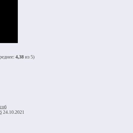
реднее:
4,38
из 5)
б
24.10.2021