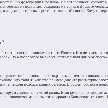
 качественных фотографий и роликов. Но вся сложность состоит 
сия сервиса не позволяют сохранять материал в формате медиафа
о, а вы уже для себя выберите оптимальный способ. Кому интер
н?
 быть зарегистрированным на сайте Pinterest. Кто не знает, то э
ebook. Ну а после этого выбираем оптимальный для себя спосо
ков приложений, позволяющих сохранять контент из социальных 
к скачиванию файл. В качестве примера давайте рассмотрим работу
йтинг и тысячи положительных отзывов. В общем, обо всём подр
 копируем ссылку на нужный ролик. Если речь идет о программе 
ле в появившемся меню отметить вариант «Копировать ссылку».