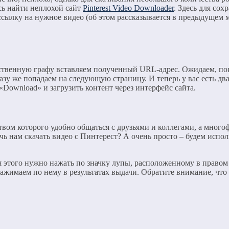
ось найти неплохой сайт
Pinterest Video Downloader
. Здесь для со
ссылку на нужное видео (об этом рассказывается в предыдущем м
нственную графу вставляем полученный URL-адрес. Ожидаем, пок
зу же попадаем на следующую страницу. И теперь у вас есть два
 «Download» и загрузить контент через интерфейс сайта.
дством которого удобно общаться с друзьями и коллегами, а мн
ь нам скачать видео с Пинтерест? А очень просто – будем испол
я этого нужно нажать по значку лупы, расположенному в правом 
нажимаем по нему в результатах выдачи. Обратите внимание, что