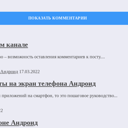
ечены
*
м канале
 – возможность оставления комментариев к посту....
17.03.2022
ты на экран телефона Андроид
 приложений на смартфон, то это пошаговое руководство...
22
оне Андроид
ля последующих моих комментариев.