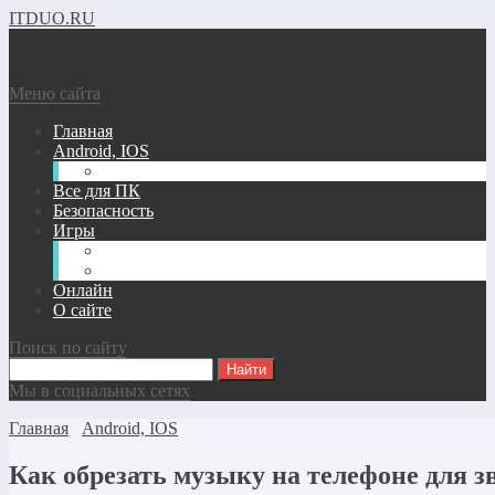
ITDUO.RU
Меню сайта
Главная
Android, IOS
Windows phone
Все для ПК
Безопасность
Игры
Андроид/IOS Игры
Игры для ПК
Онлайн
О сайте
Поиск по сайту
Мы в социальных сетях
Главная
Android, IOS
Как обрезать музыку на телефоне для з