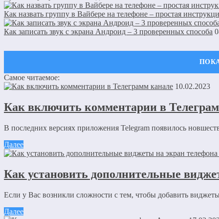
Как назвать группу в Вайбере на телефоне – простая инструкц
Как записать звук с экрана Андроид – 3 проверенных способа
0
Самое читаемое:
Оставить комментарий
10.02.2023
Ваш адрес email не будет опубликован.
Обязательные поля пом
Как включить комментарии в Телеграм
В последних версиях приложения Telegram появилось новшество
Далее
Как установить дополнительные видже
Комментарий
*
Имя
*
Если у Вас возникли сложности с тем, чтобы добавить виджеты
Email
*
Далее