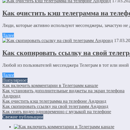
17.03.20
Сайт
Как очистить кэш телеграмма на телеф
Сохранить моё имя, email и адрес сайта в этом браузере д
Люди, которые активно используют мессенджеры, зачастую не д
Далее
Отправляя сообщение, Вы разрешаете сбор и обработку пе
17.03.2
Как скопировать ссылку на свой телег
Любой из пользователей мессенджера Телеграм в тот или иной м
Далее
Популярное:
Как включить комментарии в Телеграмм канале
Как установить дополнительные виджеты на экран телефона
Андроид
Как очистить кэш телеграмма на телефоне Андроид
Как скопировать ссылку на свой телеграмм Андроид
Как снять видео одновременно с музыкой на телефоне
Свежие публикации