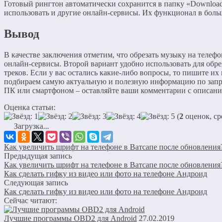
Готовый рингтон автоматически сохранится в папку «Download
использовать и другие онлайн-сервисы. Их функционал в боль
Вывод
В качестве заключения отметим, что обрезать музыку на теле
онлайн-сервисы. Второй вариант удобно использовать для обр
треков. Если у вас остались какие-либо вопросы, то пишите и
подбираем самую актуальную и полезную информацию по запр
ПК или смартфоном – оставляйте ваши комментарии с описани
Оценка статьи:
(
2
оценок, ср
Загрузка...
Как увеличить шрифт на телефоне в Ватсапе после обновления
Предыдущая запись
Как увеличить шрифт на телефоне в Ватсапе после обновления
Как сделать гифку из видео или фото на телефоне Андроид
Следующая запись
Как сделать гифку из видео или фото на телефоне Андроид
Сейчас читают:
Лучшие программы OBD2 для Android
27.02.2019