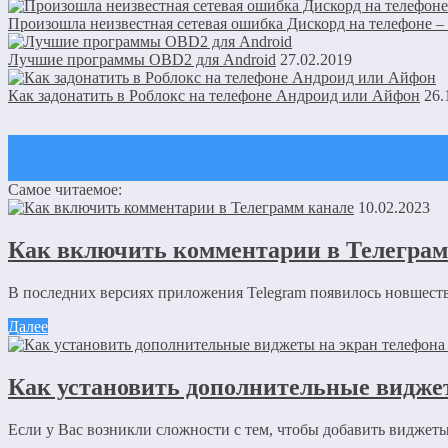
Произошла неизвестная сетевая ошибка Дискорд на телефоне –
Лучшие программы OBD2 для Android
27.02.2019
Как задонатить в Роблокс на телефоне Андроид или Айфон
26.
Самое читаемое:
Оставить комментарий
10.02.2023
Ваш адрес email не будет опубликован.
Обязательные поля пом
Как включить комментарии в Телеграм
В последних версиях приложения Telegram появилось новшество
Далее
Как установить дополнительные видже
Комментарий
*
Имя
*
Если у Вас возникли сложности с тем, чтобы добавить виджеты