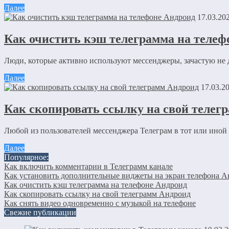
Email
*
Далее
17.03.20
Сайт
Как очистить кэш телеграмма на телеф
Сохранить моё имя, email и адрес сайта в этом браузере д
Люди, которые активно используют мессенджеры, зачастую не д
Далее
Отправляя сообщение, Вы разрешаете сбор и обработку пе
17.03.2
Как скопировать ссылку на свой телег
Любой из пользователей мессенджера Телеграм в тот или иной м
Далее
Популярное:
Как включить комментарии в Телеграмм канале
Как установить дополнительные виджеты на экран телефона 
Как очистить кэш телеграмма на телефоне Андроид
Как скопировать ссылку на свой телеграмм Андроид
Как снять видео одновременно с музыкой на телефоне
Свежие публикации