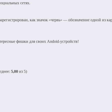
оциальных сетях.
арегистрирован, как значок «червь» — обозначение одной из ка
тересные фишки для своих Andoid-устройств!
еднее:
5,00
из 5)