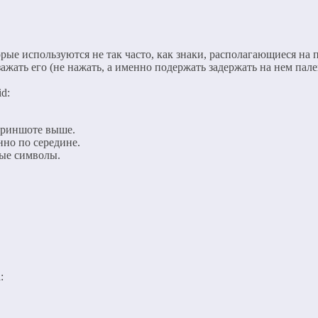
торые используются не так часто, как знаки, располагающиеся н
ать его (не нажать, а именно подержать задержать на нем палец
d:
криншоте выше.
нно по середине.
ные символы.
: