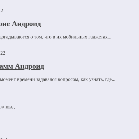
22
оне Андроид
ля последующих моих комментариев.
огадываются о том, что в их мобильных гаджетах...
рсональных данных.
Политика конфиденциальности
.
022
рамм Андроид
омент времени задавался вопросом, как узнать, где...
Андроид